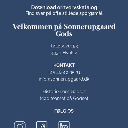
Download erhvervskatalog
Find svar på ofte stillede spørgsmål
Velkommen på Sonnerupgaard
Gods​
Tølløsevej 53
4330 Hvalsø
KONTAKT
+45 46 40 95 31
info@sonnerupgaard.dk
Historien om Godset
Mød teamet på Godset
FØLG OS