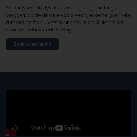
Stearinlysene fra lysekronerne og stagerne langs
væggen, og de diskrete spots ved bjælkerne lyser hele
rummet op fra gulvets skinnende hvide klinker til det
smukke, velbevarede trætag.
Book rundvisning