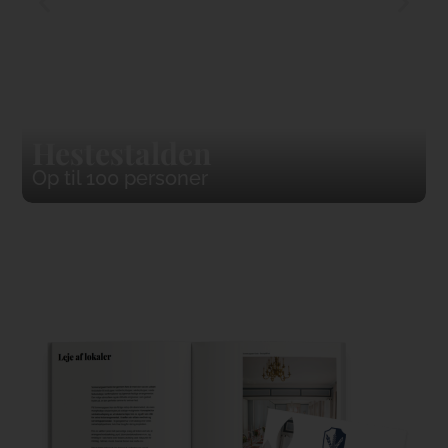
Hestestalden
Op til 100 personer
O