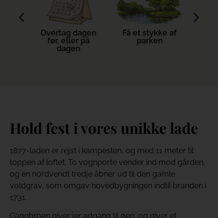
v mad
Overtag dagen
Få et stykke af
Ove
ke
før, eller på
parken
dagen
Hold fest i vores unikke lade
1877-laden er rejst i kampesten, og med 11 meter til
toppen af loftet. To vognporte vender ind mod gården,
og en nordvendt tredje åbner ud til den gamle
voldgrav, som omgav hovedbygningen indtil branden i
1731.
Gangbroen giver jer adgang til øen, og giver et