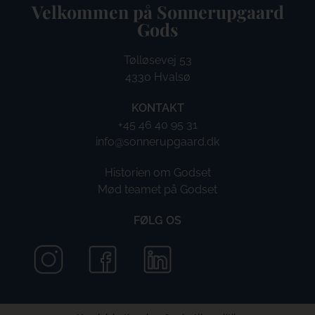
Velkommen på Sonnerupgaard
Gods​
Tølløsevej 53
4330 Hvalsø
KONTAKT
+45 46 40 95 31
info@sonnerupgaard.dk
Historien om Godset
Mød teamet på Godset
FØLG OS