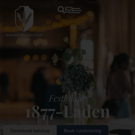
Festlokale
1877-Laden​
Download katalog
Book rundvisning