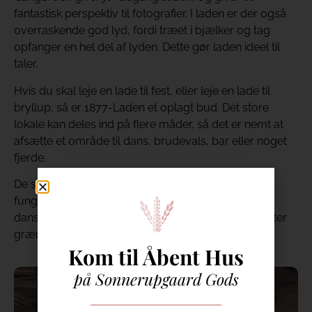
fantastisk perspektiv til fotografier. I laden er der også
overraskende god lyd, fordi træet i bjælker og tag
opfanger en hel del af lyden. Dette gør laden ideel til
taler.
Hvis du skal leje en lade til fest, eller leje en lade til
bryllup, så er 1877-Laden et oplagt bud. Det store
lokale kan deles ind på flere måder, så det er nemt at
afsætte et område til dans, brudevals, bar eller noget
fjerde.
De store stofadskillere hjælper også på vej, og kan
fungere som et scenetæppe, der præsenterer hhv.
dansegulvet eller spiseområdet. Kun fantasien sætter
grænser.
Kom til Åbent Hus
på Sonnerupgaard Gods