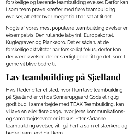
forskellige og lærende teambuilding øvelser. Derfor kan
I som team prøve kræfter med flere teambuilding
øvelser, alt efter hvor meget tid I har sat af til det.
Nogle af vores mest populære teambuilding øvelser er
eksempelvis: Den rullende labyrint, Europakortet,
Kuglegraven og Plankebro. Det er sådan, at de
forskellige aktiviteter har forskelligt fokus, derfor kan
der være øvelser, der er særligt gode til lige dét, som I
gerne vil blive bedre til.
Lav teambuilding på Sjælland
Hvis I leder efter et sted, hvor I kan lave teambuilding
på Sjælland er vi hos Sonnerupgaard Gods et rigtig
godt bud. I samarbejde med TEAK Teambuilding, kan
vi lave en eller flere dage, hvor jeres kommunikations-
og samarbejdsevner er i fokus. Efter sådanne
teambuilding øvelser, vil I gå herfra som et stærkere og
bedre team, end da I kom.