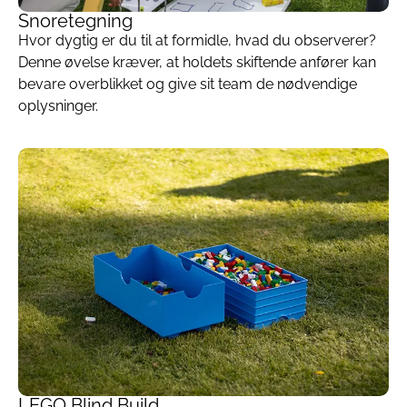
Snoretegning
Hvor dygtig er du til at formidle, hvad du observerer?
Denne øvelse kræver, at holdets skiftende anfører kan
bevare overblikket og give sit team de nødvendige
oplysninger.
LEGO Blind Build