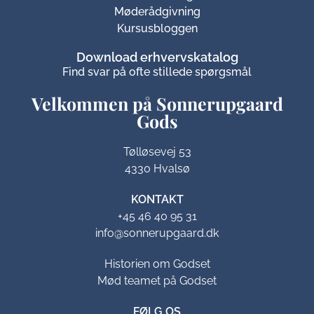
Møderådgivning
Kursusbloggen
Download erhvervskatalog
Find svar på ofte stillede spørgsmål
Velkommen på Sonnerupgaard
Gods​
Tølløsevej 53
4330 Hvalsø
KONTAKT
+45 46 40 95 31
info@sonnerupgaard.dk
Historien om Godset
Mød teamet på Godset
FØLG OS