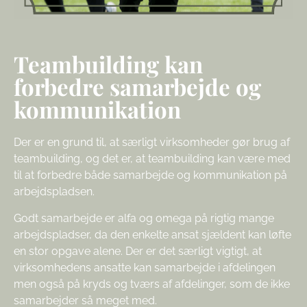
Teambuilding kan
forbedre samarbejde og
kommunikation
Der er en grund til, at særligt virksomheder gør brug af
teambuilding, og det er, at teambuilding kan være med
til at forbedre både samarbejde og kommunikation på
arbejdspladsen.
Godt samarbejde er alfa og omega på rigtig mange
arbejdspladser, da den enkelte ansat sjældent kan løfte
en stor opgave alene. Der er det særligt vigtigt, at
virksomhedens ansatte kan samarbejde i afdelingen
men også på kryds og tværs af afdelinger, som de ikke
samarbejder så meget med.