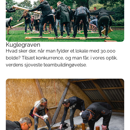
Kuglegraven
Hvad sker der, når man fylder et lokale med 30.000
bolde? Tilsæt konkurrence, og man får, i vores optik,
verdens sjoveste teambuildingøvelse.