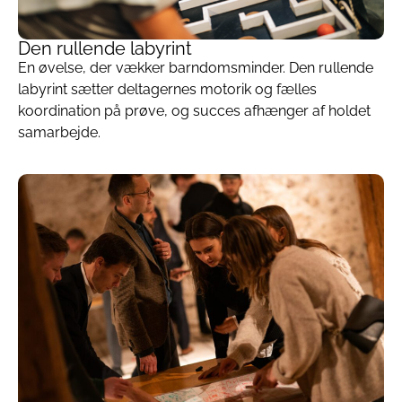
Den rullende labyrint
En øvelse, der vækker barndomsminder. Den rullende
labyrint sætter deltagernes motorik og fælles
koordination på prøve, og succes afhænger af holdet
samarbejde.