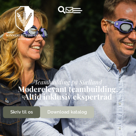
Teambuilding på Sjælland
Møderelevant teambuilding.
Altid inklusiv ekspertråd
Skriv til os
Download katalog