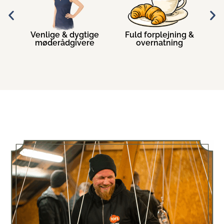
&
Venlige & dygtige
Fuld forplejning &
er
møderådgivere
overnatning
a