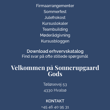
Firmaarrangementer
Sommerfest
Julefrokost
Kursuslokaler
Teambuilding
Møderådgivning
Kursusbloggen
Download erhvervskatalog
Find svar på ofte stillede spørgsmål
Velkommen på Sonnerupgaard
Gods​
Tølløsevej 53
4330 Hvalsø
KONTAKT
+45 46 40 95 31