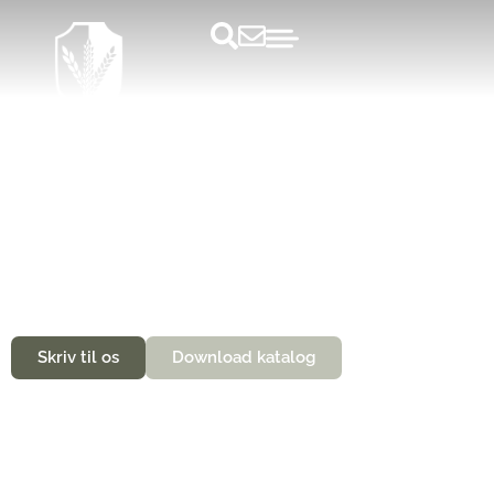
Helstegt pattegris
Skriv til os
Download katalog