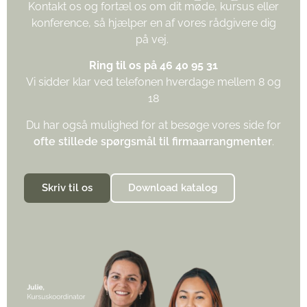
Kontakt os og fortæl os om dit møde, kursus eller
konference, så hjælper en af vores rådgivere dig
på vej.
Ring til os på 46 40 95 31
Vi sidder klar ved telefonen hverdage mellem 8 og
18
Du har også mulighed for at besøge vores side for
ofte stillede spørgsmål til firmaarrangmenter
.
Skriv til os
Download katalog