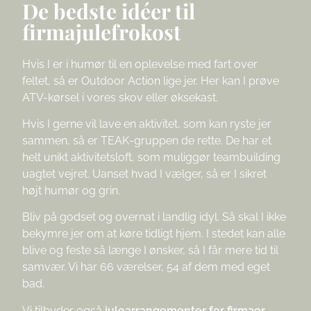
De bedste idéer til
firmajulefrokost
Hvis I er i humør til en oplevelse med fart over
feltet, så er Outdoor Action lige jer. Her kan I prøve
ATV-kørsel i vores skov eller øksekast.
Hvis I gerne vil lave en aktivitet, som kan ryste jer
sammen, så er TEAK-gruppen de rette. De har et
helt unikt aktivitetsloft, som muliggør teambuilding
uagtet vejret. Uanset hvad I vælger, så er I sikret
højt humør og grin.
Bliv på godset og overnat i landlig idyl. Så skal I ikke
bekymre jer om at køre tidligt hjem. I stedet kan alle
blive og feste så længe I ønsker, så I får mere tid til
samvær. Vi har 66 værelser, 54 af dem med eget
bad.
Vi tilbyder også
julearrangementer for firmaer
.