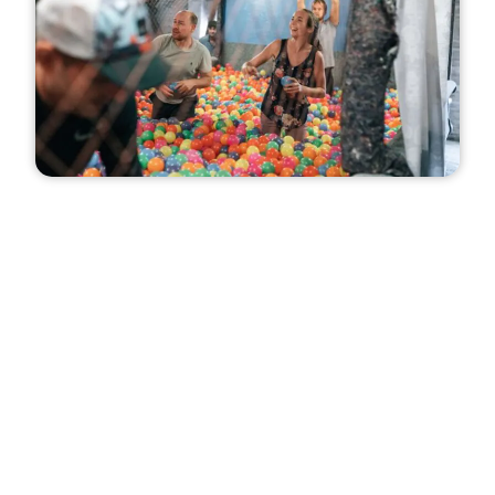
Programeksempel
15:00
Ankomst
15:30
Teambuilding med TEAK Teambuilding på Aktivitetsloftet
17:30
Indkvartering og omklædning
18:30
Velkomstdrink i jeres festlokale
19:00
Godsets julemenu