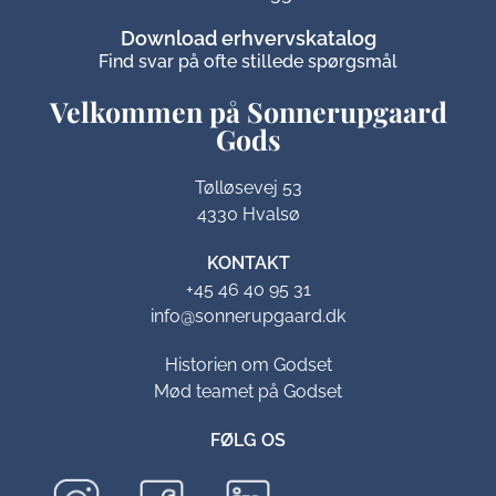
Download erhvervskatalog
Find svar på ofte stillede spørgsmål
Velkommen på Sonnerupgaard
Gods​
Tølløsevej 53
4330 Hvalsø
KONTAKT
+45 46 40 95 31
info@sonnerupgaard.dk
Historien om Godset
Mød teamet på Godset
FØLG OS