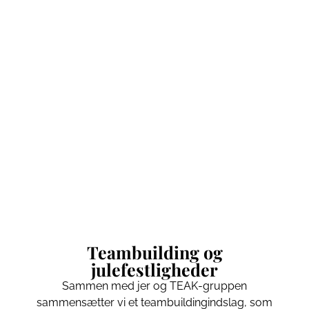
17:00
Jeres eget indslag i jeres festlokale
18:30
“Velkomstdrink” serveres
19:00
Godsets julemenu
Fri blød bar i vin og øl til kl. 01:00
– Overnatning i dobbeltværelser (2 personer per værelse)
—–
09:00
Morgenmad og nøgleaflevering
10:00
Nøgleaflevering og afrunding
Teambuilding og
julefestligheder
Sammen med jer og TEAK-gruppen
sammensætter vi et teambuildingindslag, som