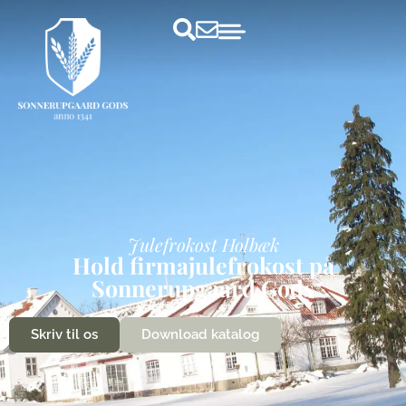
Julefrokost Holbæk
Hold firmajulefrokost på
Sonnerupgaard Gods
Skriv til os
Download katalog