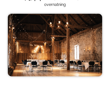
overnatning
Programeksempel
16:30
Ankomst og indkvartering