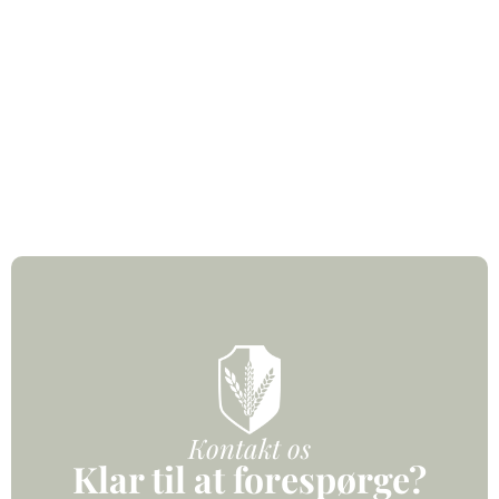
Fri bar til kl. 01:00
– Overnatning i enkeltværelser
—–
09:00
Brunch og nøgleaflevering
10:00
Afrunding
Kontakt os
Klar til at forespørge?