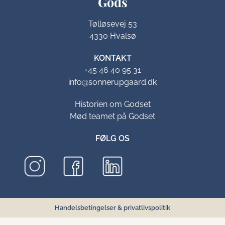
Gods​
Tølløsevej 53
4330 Hvalsø
KONTAKT
+45 46 40 95 31
info@sonnerupgaard.dk
Historien om Godset
Mød teamet på Godset
FØLG OS
Handelsbetingelser
&
privatlivspolitik