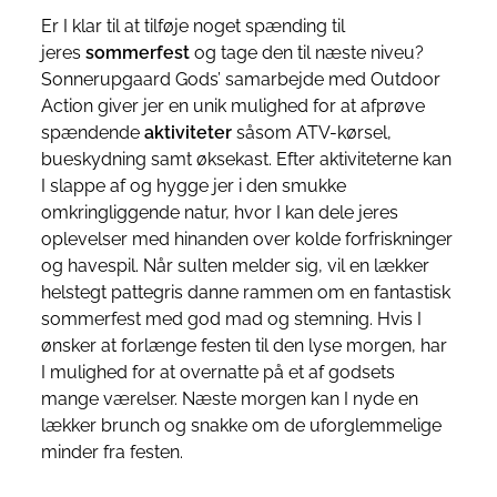
Er I klar til at tilføje noget spænding til
jeres
sommerfest
og tage den til næste niveu?
Sonnerupgaard Gods’ samarbejde med Outdoor
Action giver jer en unik mulighed for at afprøve
spændende
aktiviteter
såsom ATV-kørsel,
bueskydning samt øksekast. Efter aktiviteterne kan
I slappe af og hygge jer i den smukke
omkringliggende natur, hvor I kan dele jeres
oplevelser med hinanden over kolde forfriskninger
og havespil. Når sulten melder sig, vil en lækker
helstegt pattegris danne rammen om en fantastisk
sommerfest med god mad og stemning. Hvis I
ønsker at forlænge festen til den lyse morgen, har
I mulighed for at overnatte på et af godsets
mange værelser. Næste morgen kan I nyde en
lækker brunch og snakke om de uforglemmelige
minder fra festen.