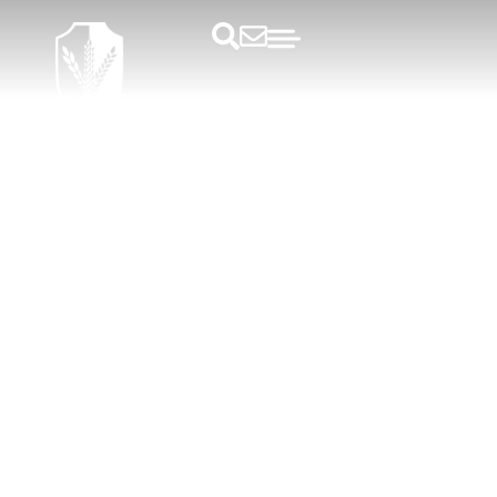
Firma sommerfest med action,
adrenalin og helstegt pattegris