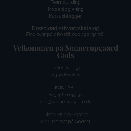
Teambuilding
Møderådgivning
Kursusbloggen
Download erhvervskatalog
Find svar på ofte stillede spørgsmål
Velkommen på Sonnerupgaard
Gods​
Tølløsevej 53
4330 Hvalsø
KONTAKT
+45 46 40 95 31
info@sonnerupgaard.dk
Historien om Godset
Mød teamet på Godset