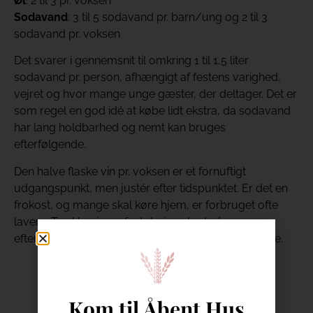
Øl
: 2 til 3 pr. voksen
Sodavand
: 3 til 5 sodavand pr. barn/ung og 2 til 3
sodavand pr. voksen
Det svarer i gennemsnit til omkring 1 til 1,5 liter
sodavand pr. person, afhængigt af festens varighed,
vejret og hvor mange unge gæster, der deltager. Det er
som regel en god idé at købe lidt ekstra, da sodavand
har lang holdbarhed og nemt kan bruges
efterfølgende.
Den halve flaske vin pr. voksen er et fornuftigt
udgangspunkt, men justér efter tidspunktet. Er det en
frokost, og mange skal køre hjem, er forbruget ofte
lavere. Trækker jeres fest derimod ud på
eftermiddagen og aftenen, kan behovet være større.
Kom til Åbent Hus