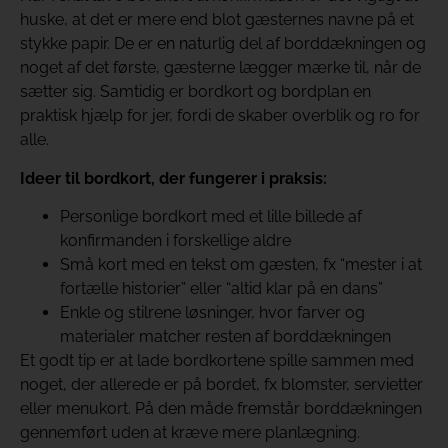
huske, at det er mere end blot gæsternes navne på et
stykke papir. De er en naturlig del af borddækningen og
noget af det første, gæsterne lægger mærke til, når de
sætter sig. Samtidig er bordkort og bordplan en
praktisk hjælp for jer, fordi de skaber overblik og ro for
alle.
Ideer til bordkort, der fungerer i praksis:
Personlige bordkort med et lille billede af
konfirmanden i forskellige aldre
Små kort med en tekst om gæsten, fx “mester i at
fortælle historier” eller “altid klar på en dans”
Enkle og stilrene løsninger, hvor farver og
materialer matcher resten af borddækningen
Et godt tip er at lade bordkortene spille sammen med
noget, der allerede er på bordet, fx blomster, servietter
eller menukort. På den måde fremstår borddækningen
gennemført uden at kræve mere planlægning.