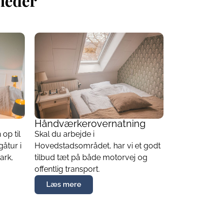
gheder
Håndværkerovernatning
op til
Skal du arbejde i
åtur i
Hovedstadsområdet, har vi et godt
ark,
tilbud tæt på både motorvej og
offentlig transport.
Læs mere