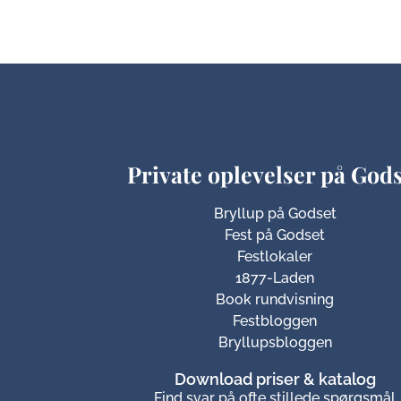
Private oplevelser på God
Bryllup på Godset
Fest på Godset
Festlokaler
1877-Laden
Book rundvisning
Festbloggen
Bryllupsbloggen
Download priser & katalog
Find svar på ofte stillede spørgsmål