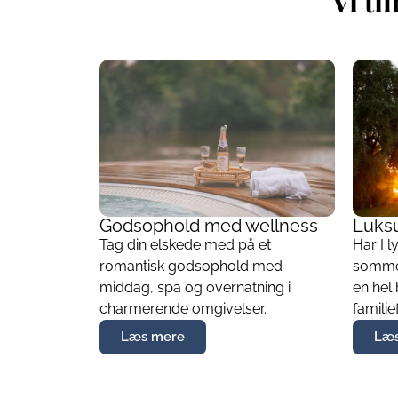
Vi ti
Godsophold med wellness
Luks
Tag din elskede med på et
Har I l
romantisk godsophold med
sommer
middag, spa og overnatning i
en hel 
charmerende omgivelser.
familie
Læs mere
Læs