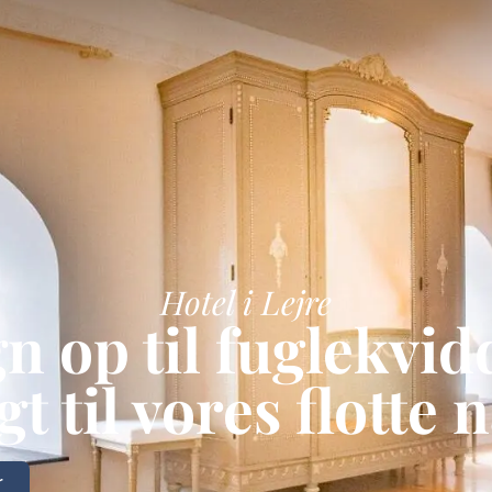
Hotel i Lejre
n op til fuglekvid
t til vores flotte 
r