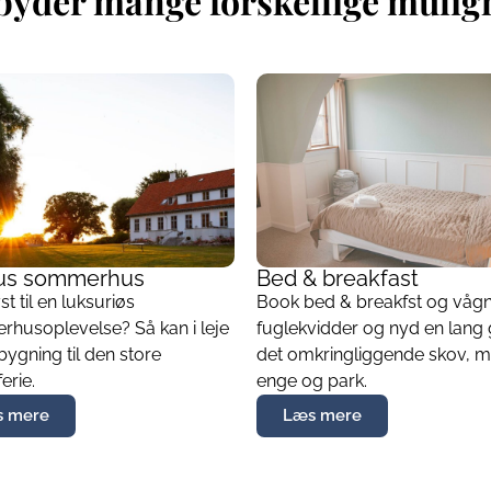
lbyder mange forskellige muli
us sommerhus
Bed & breakfast
yst til en luksuriøs
Book bed & breakfst og vågn 
husoplevelse? Så kan i leje
fuglekvidder og nyd en lang g
bygning til den store
det omkringliggende skov, m
ferie.
enge og park.
 mere
Læs mere