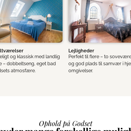
ltværelser
Lejligheder
igt og klassisk med landlig
Perfekt til flere – to sovevær
 – dobbeltseng, eget bad
og god plads til samvær i hj
sets atmosfære.
omgivelser.
Ophold på Godset