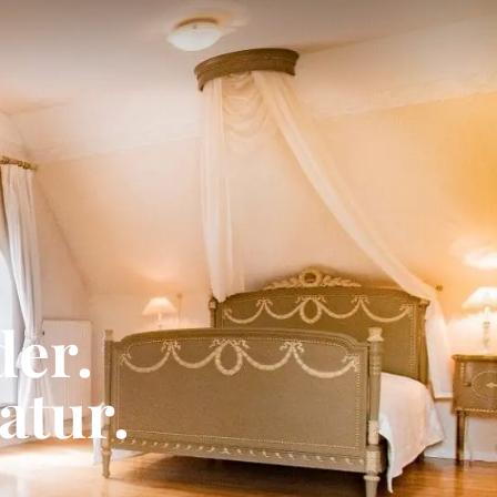
der.
natur.