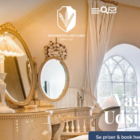
Våg
Udsig
Se priser & book he