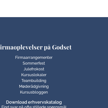
irmaoplevelser på Godset
Firmaarrangementer
Sommerfest
Julefrokost
Kursuslokaler
Teambuilding
Møderådgivning
Kursusbloggen
Download erhvervskatalog
Find svar på ofte stillede spørgsmål