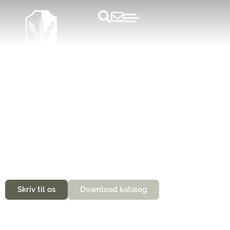
Smukke omgivelser og de bedste faciliteter
Mix business with pleasure til jeres
næste firmaarrangement
Skriv til os
Download katalog