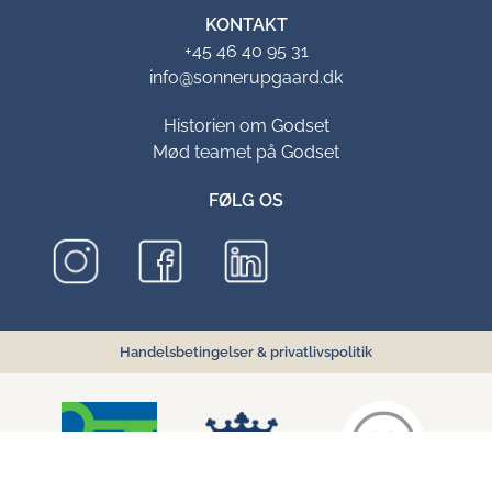
KONTAKT
+45 46 40 95 31
info@sonnerupgaard.dk
Historien om Godset
Mød teamet på Godset
FØLG OS
Handelsbetingelser
&
privatlivspolitik