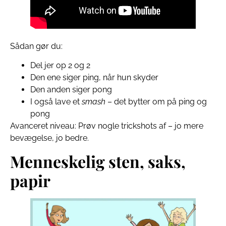
Sådan gør du:
Del jer op 2 og 2
Den ene siger ping, når hun skyder
Den anden siger pong
I også lave et
smash
– det bytter om på ping og
pong
Avanceret niveau: Prøv nogle trickshots af – jo mere
bevægelse, jo bedre.
Menneskelig sten, saks,
papir