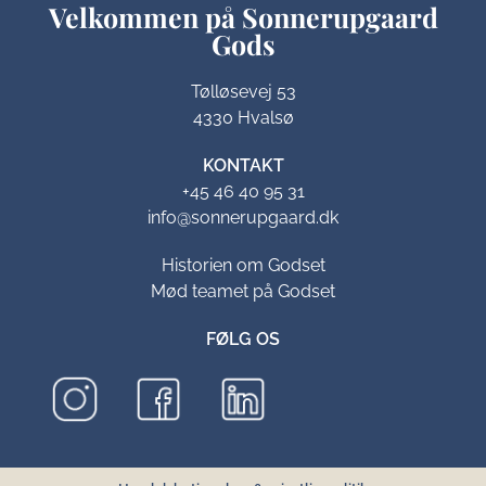
Velkommen på Sonnerupgaard
Gods​
Tølløsevej 53
4330 Hvalsø
KONTAKT
+45 46 40 95 31
info@sonnerupgaard.dk
Historien om Godset
Mød teamet på Godset
FØLG OS