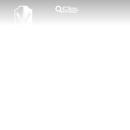
Kursusbloggen
3 solide energizers til at booste
energiniveauet til dit møde