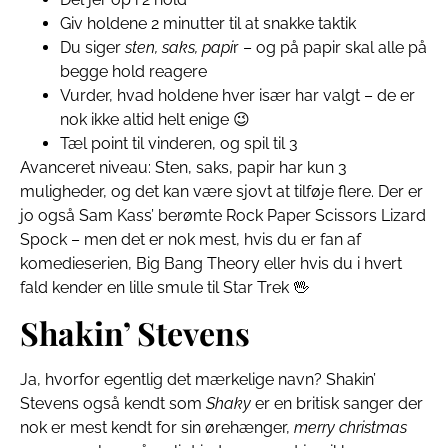
Giv holdene 2 minutter til at snakke taktik
Du siger
sten, saks, papi
r – og på papir skal alle på
begge hold reagere
Vurder, hvad holdene hver især har valgt – de er
nok ikke altid helt enige 😉
Tæl point til vinderen, og spil til 3
Avanceret niveau: Sten, saks, papir har kun 3
muligheder, og det kan være sjovt at tilføje flere. Der er
jo også Sam Kass’ berømte Rock Paper Scissors Lizard
Spock – men det er nok mest, hvis du er fan af
komedieserien, Big Bang Theory eller hvis du i hvert
fald kender en lille smule til Star Trek 🖖
Shakin’ Stevens
Ja, hvorfor egentlig det mærkelige navn? Shakin’
Stevens også kendt som
Shaky
er en britisk sanger der
nok er mest kendt for sin ørehænger,
merry christmas