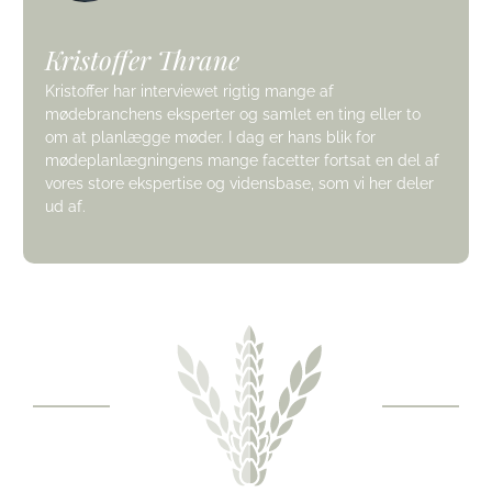
Kristoffer Thrane
Kristoffer har interviewet rigtig mange af
mødebranchens eksperter og samlet en ting eller to
om at planlægge møder. I dag er hans blik for
mødeplanlægningens mange facetter fortsat en del af
vores store ekspertise og vidensbase, som vi her deler
ud af.