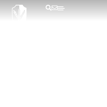
Kursusbloggen
Facilitator til mødet: Derfor er det
en supergod idé!