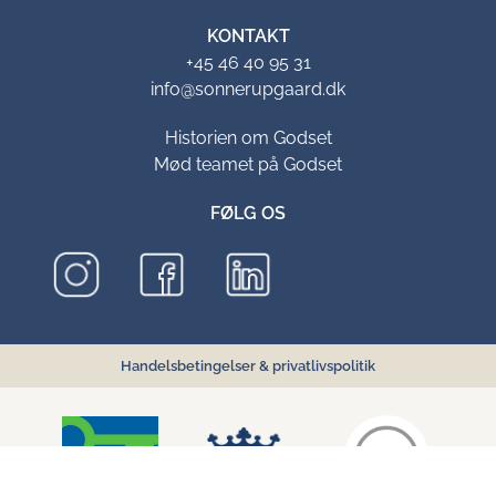
KONTAKT
+45 46 40 95 31
info@sonnerupgaard.dk
Historien om Godset
Mød teamet på Godset
FØLG OS
Handelsbetingelser
&
privatlivspolitik