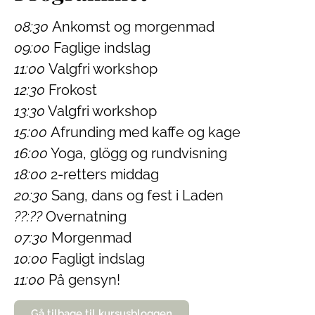
08:30
Ankomst og morgenmad
09:00
Faglige indslag
11:00
Valgfri workshop
12:30
Frokost
13:30
Valgfri workshop
15:00
Afrunding med kaffe og kage
16:00
Yoga, glögg og rundvisning
18:00
2-retters middag
20:30
Sang, dans og fest i Laden
??:??
Overnatning
07:30
Morgenmad
10:00
Fagligt indslag
11:00
På gensyn!
Gå tilbage til kursusbloggen