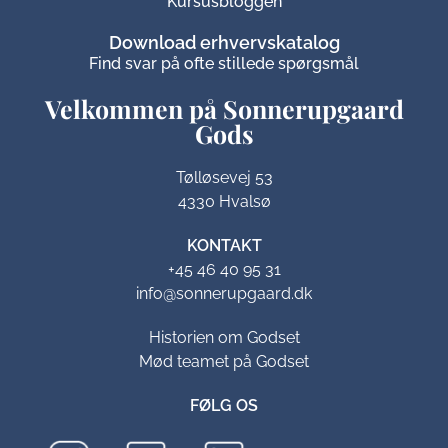
Kursusbloggen
Download erhvervskatalog
Find svar på ofte stillede spørgsmål
Velkommen på Sonnerupgaard
Gods​
Tølløsevej 53
4330 Hvalsø
KONTAKT
+45 46 40 95 31
info@sonnerupgaard.dk
Historien om Godset
Mød teamet på Godset
FØLG OS