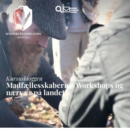
Kursusbloggen
Madfællesskaberne: Workshops og
nærvær på landet