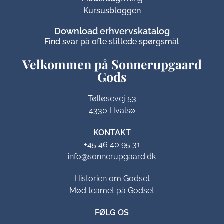
Kursusbloggen
Download erhvervskatalog
Find svar på ofte stillede spørgsmål
Velkommen på Sonnerupgaard
Gods​
Tølløsevej 53
4330 Hvalsø
KONTAKT
+45 46 40 95 31
info@sonnerupgaard.dk
Historien om Godset
Mød teamet på Godset
FØLG OS