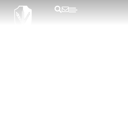
Kursusbloggen
Bad i bifald: Sådan finpudser du
din præsentation til konferencen