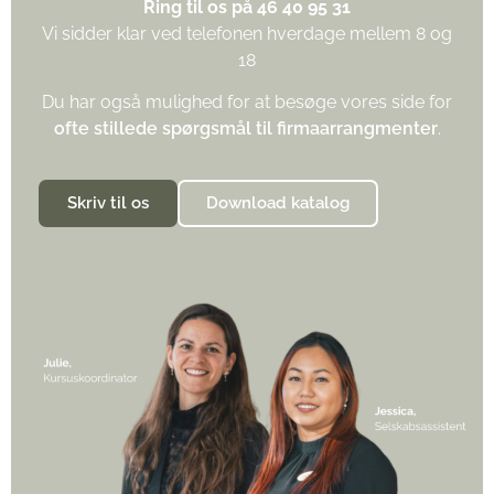
Ring til os på 46 40 95 31
Vi sidder klar ved telefonen hverdage mellem 8 og
18
Du har også mulighed for at besøge vores side for
ofte stillede spørgsmål til firmaarrangmenter
.
Skriv til os
Download katalog