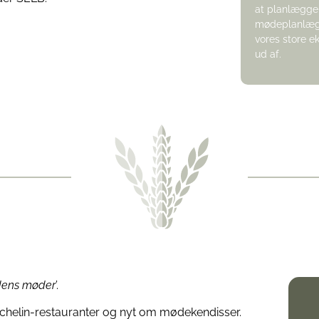
at planlægge 
mødeplanlægn
vores store e
ud af.
dens møder
’.
chelin-restauranter og nyt om mødekendisser.