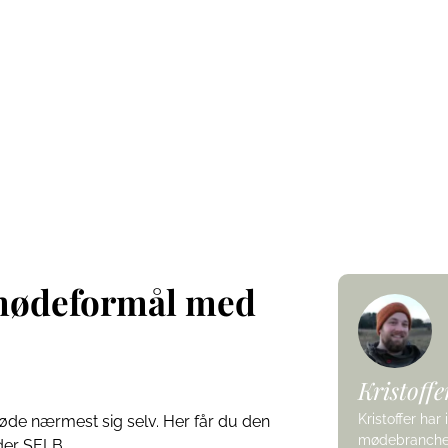
 du dit mødeformå
 mødeformål med
Kristoff
Kristoffer har
øde nærmest sig selv. Her får du den
mødebranchen
dder SELB.