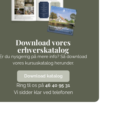
Download vores
erhverskatalog
Er du nysgerrig på mere info? Så download
vores kursuskatalog herunder.
Download katalog
Ring til os på
46 40 95 31
Vi sidder klar ved telefonen