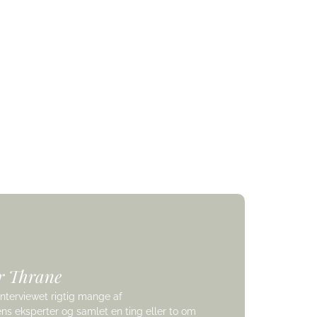
l
er Thrane
 interviewet rigtig mange af
s eksperter og samlet en ting eller to om