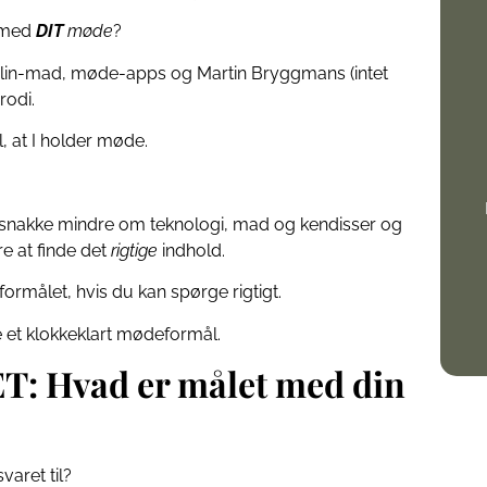
 med
DIT
møde
?
elin-mad, møde-apps og Martin Bryggmans (intet
rodi.
, at I holder møde.
snakke mindre om teknologi, mad og kendisser og
e at finde det
rigtige
indhold.
ormålet, hvis du kan spørge rigtigt.
de et klokkeklart mødeformål.
T: Hvad er målet med din
aret til?