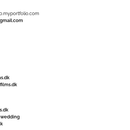
o.myportfolio.com
gmail.com
s.dk
ilms.dk
s.dk
swedding
dk