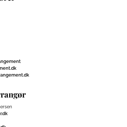
rangement
ment.dk
rangement.dk
rrangør
dersen
.dk