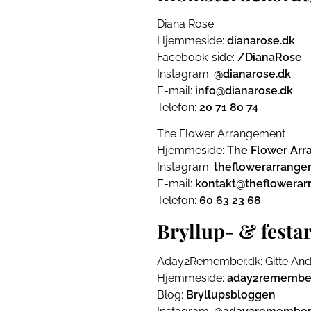
Diana Rose
Hjemmeside:
dianarose.dk
Facebook-side:
/DianaRose
Instagram:
@dianarose.dk
E-mail:
info@dianarose.dk
Telefon:
20 71 80 74
The Flower Arrangement
Hjemmeside:
The Flower Ar
Instagram:
theflowerarrange
E-mail:
kontakt@theflowerar
Telefon:
60 63 23 68
Bryllup- & festa
Aday2Remember.dk: Gitte An
Hjemmeside:
aday2remember
Blog:
Bryllupsbloggen