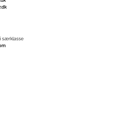
.dk
.dk
i særklasse
com