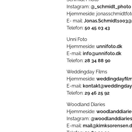
Instagram:
@_schmidt_photo
Hjemmeside: jonasschmidtfot
E- mail:
Jonas.Schmidt1003@
Telefon:
50 45 03 43
Unni Foto
Hjemmeside:
unnifoto.dk
E-mail:
info@unnifoto.dk
Telefon:
28 34 88 90
Weddingday Films
Hjemmeside:
weddingdayfilm
E-mail:
kontakt@weddingdayf
Telefon:
29 46 25 92
Woodland Diaries
Hjemmeside:
woodlanddiarie
Instagram:
@woodlanddiarie
E-mail:
mail@kimksorensen.