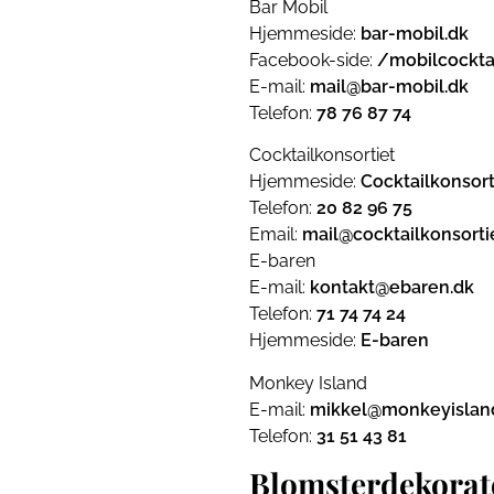
Bar Mobil
Hjemmeside:
bar-mobil.dk
Facebook-side:
/mobilcockta
E-mail:
mail@bar-mobil.dk
Telefon:
78 76 87 74
Cocktailkonsortiet
Hjemmeside:
Cocktailkonsort
Telefon:
20 82 96 75
Email:
mail@cocktailkonsorti
E-baren
E-mail:
kontakt@ebaren.dk
Telefon:
71 74 74 24
Hjemmeside:
E-baren
Monkey Island
E-mail:
mikkel@monkeyisland
Telefon:
31 51 43 81
Blomsterdekorat