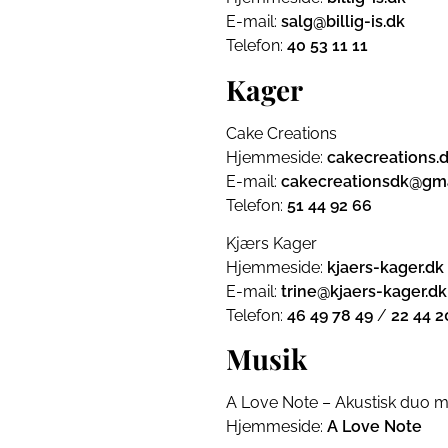
E-mail:
salg@billig-is.dk
Telefon:
40 53 11 11
Kager
Cake Creations
Hjemmeside:
cakecreations.
E-mail:
cakecreationsdk@gm
Telefon:
51 44 92 66
Kjærs Kager
Hjemmeside:
kjaers-kager.dk
E-mail:
trine@kjaers-kager.dk
Telefon:
46 49 78 49
/
22 44 2
Musik
A Love Note – Akustisk duo m
Hjemmeside:
A Love Note