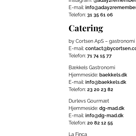
Instagram:
@aday2remember
E-mail:
info@aday2remember
Telefon:
31 35 61 06
Catering
by Cortsen ApS – gastronomi 
E-mail:
contact@bycortsen.
Telefon:
71 74 15 77
Bækkels Gastronomi
Hjemmeside:
baekkels.dk
E-mail:
info@baekkels.dk
Telefon:
23 20 23 82
Durlevs Gourmæt
Hjemmeside:
dg-mad.dk
E-mail:
info@dg-mad.dk
Telefon:
20 82 12 55
La Finca