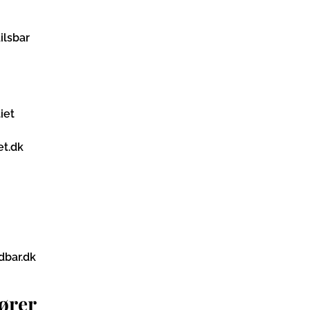
ilsbar
iet
et.dk
bar.dk
ører