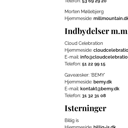
Telefon:
53 69 29 20
Morten Møllebjerg
Hjemmeside:
millmountain.d
Indbydelser m.m
Cloud Celebration
Hjemmeside:
cloudcelebrati
E-mail:
info@cloudcelebratio
Telefon:
51 22 99 15
Gaveæsker: ‘BEMY’
Hjemmeside:
bemy.dk
E-mail:
kontakt@bemy.dk
Telefon:
31 32 31 08
Isterninger
Billig is
Hjemmeside:
billig-is.dk