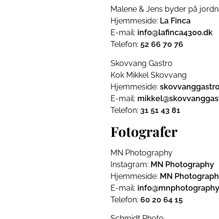
Malene & Jens byder på jor
Hjemmeside:
La Finca
E-mail:
info@lafinca4300.dk
Telefon:
52 66 70 76
Skovvang Gastro
Kok Mikkel Skovvang
Hjemmeside:
skovvanggastro
E-mail:
mikkel@skovvanggast
Telefon:
31 51 43 81
Fotografer
MN Photography
Instagram:
MN Photography
Hjemmeside:
MN Photograph
E-mail:
info@mnphotography
Telefon:
60 20 64 15
Schmidt Photo