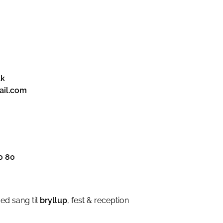
dk
ail.com
0 80
ed sang til
bryllup
, fest & reception