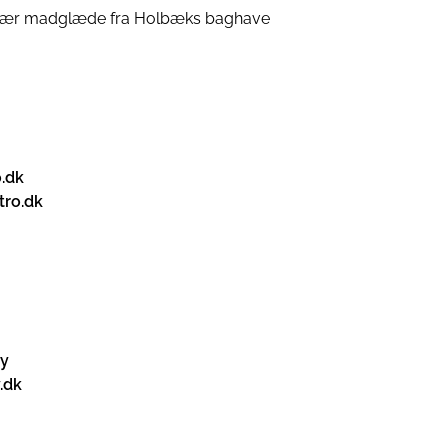
dnær madglæde fra Holbæks baghave
.dk
ro.dk
y
.dk