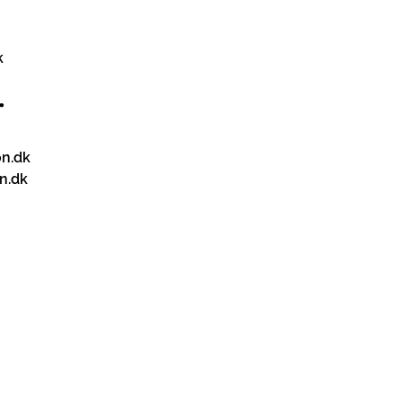
k
.
on.dk
n.dk