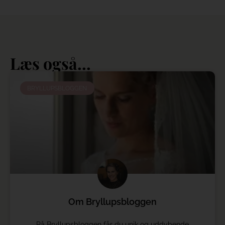
Læs også...
BRYLLUPSBLOGGEN
Om Bryllupsbloggen
På Bryllupsbloggen får du unik og uddybende