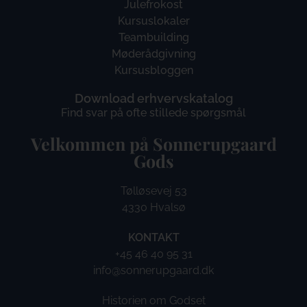
Julefrokost
Kursuslokaler
Teambuilding
Møderådgivning
Kursusbloggen
Download erhvervskatalog
Find svar på ofte stillede spørgsmål
Velkommen på Sonnerupgaard
Gods​
Tølløsevej 53
4330 Hvalsø
KONTAKT
+45 46 40 95 31
info@sonnerupgaard.dk
Historien om Godset