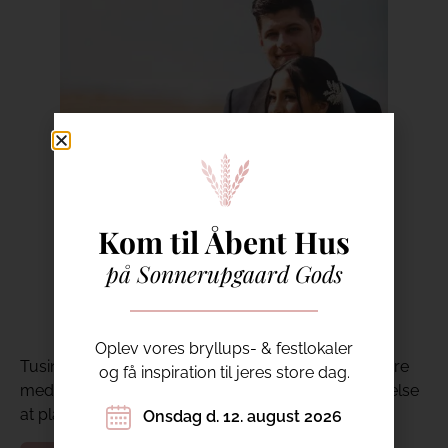
Kom til Åbent Hus
på Sonnerupgaard Gods
Fotograf: Malthe Gregersen
Oplev vores bryllups- & festlokaler
Tusind tak til Bahar & Benjamin for, at jeg måtte være
og få inspiration til jeres store dag.
med på jeres bryllupsdag. Det har været en fornøjelse
at planlægge brylluppet med jer ♥
Onsdag d. 12. august 2026