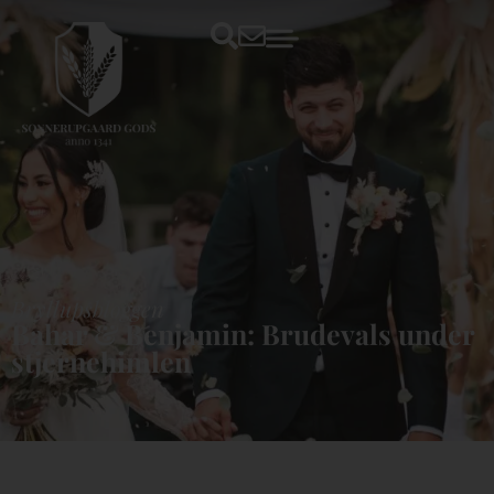
Bryllupsbloggen
Bahar & Benjamin: Brudevals under
stjernehimlen