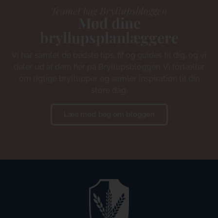
Teamet bag Bryllupsbloggen
Mød dine
bryllupsplanlæggere
Vi har samlet de bedste tips, fif og guides til dig, og vi
deler ud af dem her på Bryllupsbloggen. Vi fortæller
om rigtige bryllupper og samler inspiration til din
store dag.
Læs med bag om bloggen