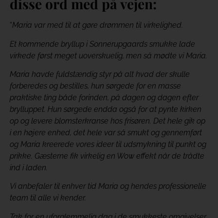
disse ord med på vejen:
“
Maria var med til at gøre drømmen til virkelighed.
Et kommende bryllup i Sonnerupgaards smukke lade
virkede først meget uoverskuelig, men så mødte vi Maria.
Maria havde fuldstændig styr på alt hvad der skulle
forberedes og bestilles, hun sørgede for en masse
praktiske ting både forinden, på dagen og dagen efter
brylluppet. Hun sørgede endda også for at pynte kirken
op og levere blomsterkranse hos frisøren. Det hele gik op
i en højere enhed, det hele var så smukt og gennemført
og Maria kreerede vores ideer til udsmykning til punkt og
prikke. Gæsterne fik virkelig en Wow effekt når de trådte
ind i laden.
Vi anbefaler til enhver tid Maria og hendes professionelle
team til alle vi kender.
Tak for en uforglemmelig dag i de smukkeste omgivelser