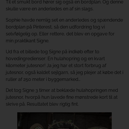
Til et smukt bord hører sig også en bordplan. Og denne
skulle være en anderledes en af sin slags.
Sophie havde nemlig set en anderledes og spændende
bordplan på Pinterest, så den udfordring tog vi
selvfølgelig op. Eller rettere, det blev en opgave for
min praktikant Signe.
Ud fra et billede tog Signe på indkøb efter to
hovedingredienser: En hulahopring og en kvart
kilometer jutesnor! Ja jeg har et stort forbrug af
jutesnor, også kaldet sejlgarn, så jeg plejer at købe det i
ruller af 250 meter i byggemarked…
Det tog Signe 3 timer at beklæde hulahopringen med
jutesnor, hvorpå hun lavede fine mønstrede kort til at
skrive på. Resultatet blev rigtig fint.