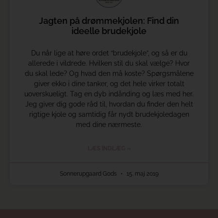
Jagten på drømmekjolen: Find din
ideelle brudekjole
Du når lige at høre ordet “brudekjole”, og så er du
allerede i vildrede. Hvilken stil du skal vælge? Hvor
du skal lede? Og hvad den må koste? Spørgsmålene
giver ekko i dine tanker, og det hele virker totalt
uoverskueligt. Tag en dyb indånding og læs med her.
Jeg giver dig gode råd til, hvordan du finder den helt
rigtige kjole og samtidig får nydt brudekjoledagen
med dine nærmeste.
LÆS INDLÆG »
Sonnerupgaard Gods
15. maj 2019