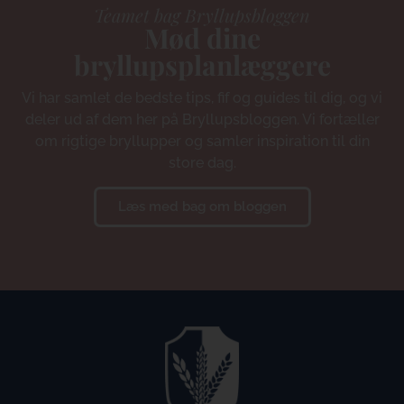
Teamet bag Bryllupsbloggen
Mød dine
bryllupsplanlæggere
Vi har samlet de bedste tips, fif og guides til dig, og vi
deler ud af dem her på Bryllupsbloggen. Vi fortæller
om rigtige bryllupper og samler inspiration til din
store dag.
Læs med bag om bloggen