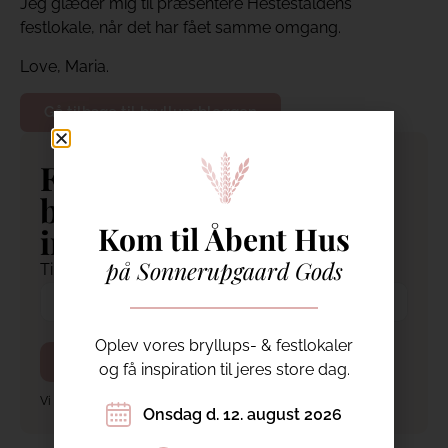
Jeg glæder mig til præsentere Hestestaldens
festlokale, når det har fået samme omgang.
Love, Maria.
Gå tilbage til bryllupsbloggen
Få gratis, proffe
bryllupstips direkte i
Kom til Åbent Hus
indbakken!
på Sonnerupgaard Gods
Tilmeld dig Bryllupsbloggens nyhedsbrev.
Oplev vores bryllups- & festlokaler
og få inspiration til jeres store dag.
Vi behandler din data jf. vores
privatlivspolitik
.
Onsdag d. 12. august 2026