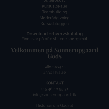
Julefrokost
Kursuslokaler
Teambuilding
Møderådgivning
Kursusbloggen
Download erhvervskatalog
Find svar på ofte stillede spørgsmål
Velkommen på Sonnerupgaard
Gods​
Tølløsevej 53
4330 Hvalsø
KONTAKT
+45 46 40 95 31
info@sonnerupgaard.dk
Historien om Godset