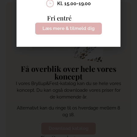
Kl. 15.00-19.00
Fri entré
Læs mere & tilmeld dig
Få overblik over hele vores
koncept
I vores Bryllup&Fest-katalog kan du se hele vores
koncept. Du kan også downloade vores priser for
de kommende år.
Alternativt kan du ringe til os hverdage mellem 8
og 18.
Download katalog