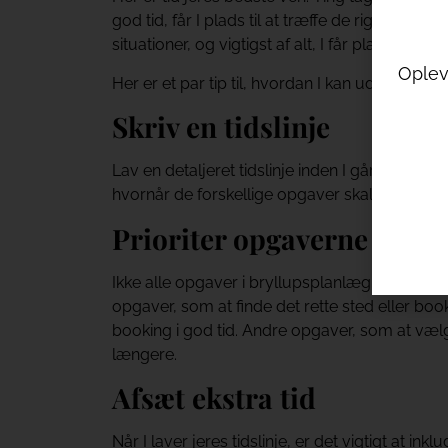
god tid, får I plads til at træffe de rigtige va
situationer, og vigtigst af alt, I får plads til at 
Oplev 
Her er et par tip til, hvordan I kan udnytte tid
Skriv en tidslinje
Lav en detaljeret tidslinje inden I går i gang 
hvornår de forskellige opgaver skal være fuld
Prioriter opgaverne
Ikke alle opgaver i bryllupsplanlægningen har
opgaver, som at finde det rette sted eller boo
booking i god tid. Andre opgaver, som at vælge
længere.
Afsæt ekstra tid
Når I laver jeres tidslinje, er det vigtigt at in