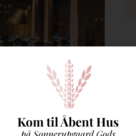
sk puslespil med mange brikker, der skal passe
menu, sende invitationer, til at navigere i uforudsete
Kom til Åbent Hus
ere med på samme tid.
på Sonnerupgaard Gods
g det gælder også bryllupsplanlægning. Ved at starte i