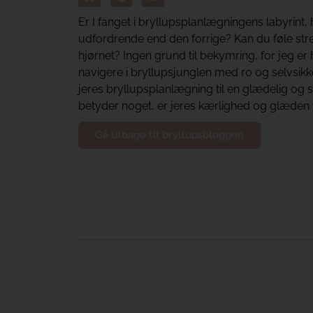
Er I fanget i bryllupsplanlægningens labyrint
udfordrende end den forrige? Kan du føle str
hjørnet? Ingen grund til bekymring, for jeg er he
navigere i bryllupsjunglen med ro og selvsi
jeres bryllupsplanlægning til en glædelig og str
betyder noget, er jeres kærlighed og glæden v
Gå tilbage til bryllupsbloggen