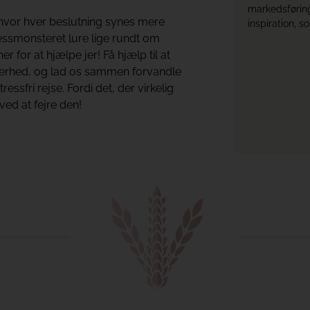
markedsføring
, hvor hver beslutning synes mere
inspiration, s
essmonsteret lure lige rundt om
r for at hjælpe jer! Få hjælp til at
kkerhed, og lad os sammen forvandle
essfri rejse. Fordi det, der virkelig
ed at fejre den!