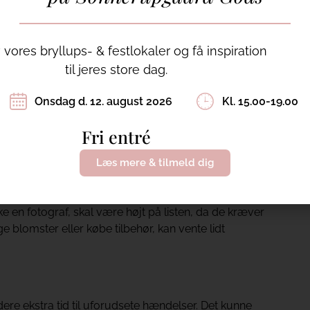
lg, revurdere jeres beslutninger, håndtere uforudsete
trække vejret!
vores bryllups- & festlokaler og få inspiration
en bedst muligt:
til jeres store dag.
Onsdag d. 12. august 2026
Kl. 15.00-19.00
med planlægningen. Den vil fungere som en guide til,
Fri entré
ført og hjælper jer med at holde overblikket.
Læs mere & tilmeld dig
 samme prioritet eller tidsfølsomhed. Nogle
ke en fotograf, skal være højt på listen, da de kræver
 blomster eller købe tilbehør, kan vente lidt
kludere ekstra tid til uforudsete hændelser. Det kunne