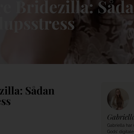
e Bridezilla: Såd
lupsstress
illa: Sådan
ess
Gabriell
Gabriella har
Gods’ digital