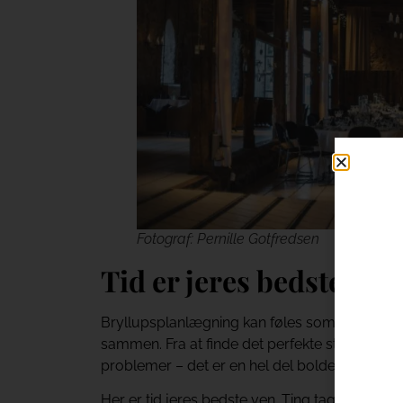
Fotograf: Pernille Gotfredsen
Tid er jeres bedste ven
Bryllupsplanlægning kan føles som et giganti
sammen. Fra at finde det perfekte sted, vælge 
problemer – det er en hel del bolde at jongl
Her er tid jeres bedste ven. Ting tager tid, o