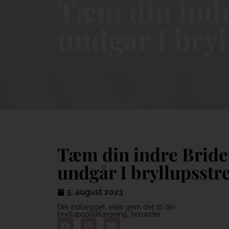
Tæm din indr
undgår I bryl
Tæm din indre Bridez
undgår I bryllupsstr
5. august 2023
Del indlægget, eller gem det til din
bryllupsplanlægning, herunder.