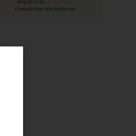
Ring til os på
46 40 95 31
Vi sidder klar ved telefonen