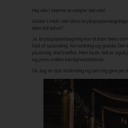
Hej alle I skønne brudepar derude!
Sidder I midt i det store bryllupsplanlægnings
løbe lidt løbsk?
Ja, bryllupsplanlægning kan til tider føles so
fuld af spænding, forventning og glæde. Det 
pludselig skal træffes. Men husk, det er også j
og jeres unikke kærlighedshistorie.
Så, tag en dyb indånding og lad mig give jer n