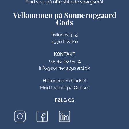
Find svar på ofte stillede spørgsmål
Velkommen på Sonnerupgaard
Gods​
Tølløsevej 53
4330 Hvalsø
KONTAKT
+45 46 40 95 31
info@sonnerupgaard.dk
Historien om Godset
Mød teamet på Godset
FØLG OS