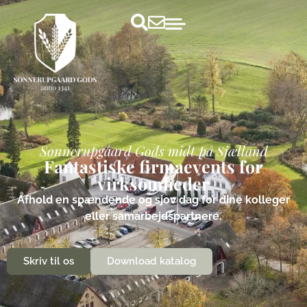
Sonnerupgaard Gods midt på Sjælland
Fantastiske firmaevents for
virksomheder
Afhold en spændende og sjov dag for dine kolleger
eller samarbejdspartnere.
Skriv til os
Download katalog