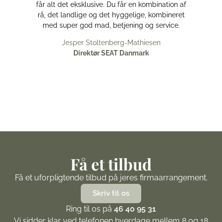
får alt det eksklusive. Du får en kombination af
rå, det landlige og det hyggelige, kombineret
med super god mad, betjening og service.
Jesper Stoltenberg-Mathiesen
Direktør SEAT Danmark
Få et tilbud
Få et uforpligtende tilbud på jeres firmaarrangement.
Skriv til os
Ring til os på
46 40 95 31
Vi sidder klar ved telefonen hverdage mellem 8 og 18