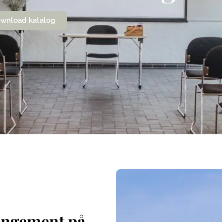
wnload katalog
angement på