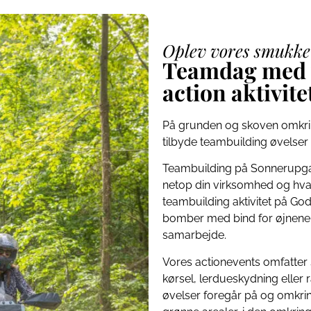
Oplev vores smukke
Teamdag med 
action aktivite
På grunden og skoven omkri
tilbyde teambuilding øvelser 
Teambuilding på Sonnerupgaard
netop din virksomhed og hva
teambuilding aktivitet på G
bomber med bind for øjnene 
samarbejde.
Vores actionevents omfatter 
kørsel, lerdueskydning eller 
øvelser foregår på og omkri