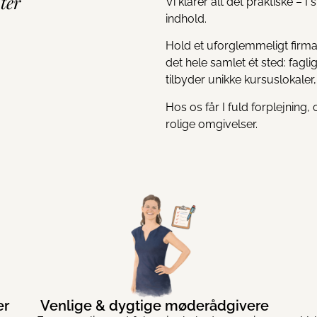
ter
Vi klarer alt det praktiske – 
indhold.
Hold et uforglemmeligt firma
det hele samlet ét sted: fagli
tilbyder unikke kursuslokaler,
Hos os får I fuld forplejning
rolige omgivelser.
er
Venlige & dygtige møderådgivere