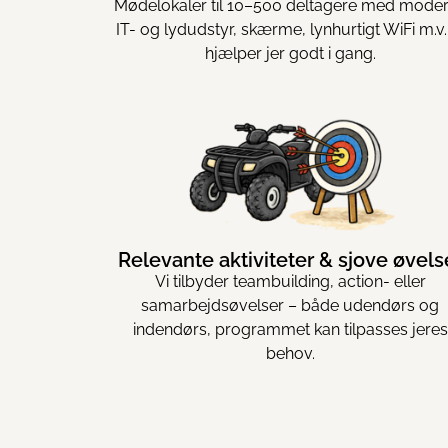
Mødelokaler til 10–500 deltagere med mode
IT- og lydudstyr, skærme, lynhurtigt WiFi m.v.
hjælper jer godt i gang.
Relevante aktiviteter & sjove øvels
Vi tilbyder teambuilding, action- eller
samarbejdsøvelser – både udendørs og
indendørs, programmet kan tilpasses jeres
behov.