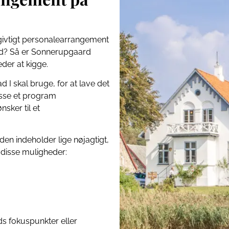
 givtigt personalearrangement
ed? Så er Sonnerupgaard
der at kigge.
 I skal bruge, for at lave det
asse et program
nsker til et
den indeholder lige nøjagtigt,
 disse muligheder:
ds fokuspunkter eller