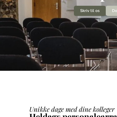
Skriv til os
Do
Unikke dage med dine kolleger
Heldags personalearr