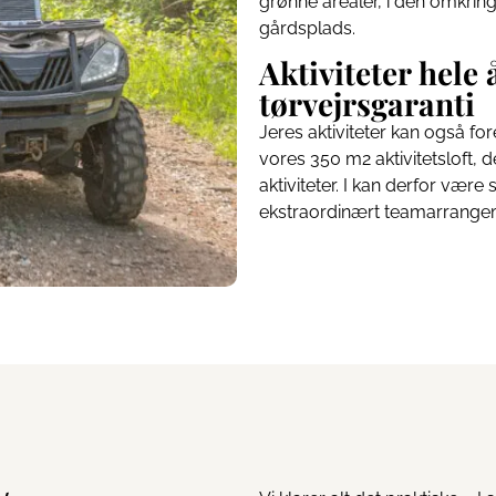
grønne arealer, i den omkrin
gårdsplads.
Aktiviteter hele
tørvejrsgaranti
Jeres aktiviteter kan også for
vores 350 m2 aktivitetsloft, de
aktiviteter. I kan derfor vær
ekstraordinært teamarrange