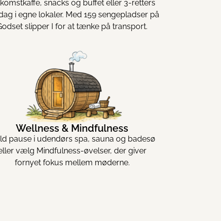
komstkaffe, snacks og buffet eller 3-retters
dag i egne lokaler. Med 159 sengepladser på
Godset slipper I for at tænke på transport.
Wellness & Mindfulness
ld pause i udendørs spa, sauna og badesø
eller vælg Mindfulness-øvelser, der giver
fornyet fokus mellem møderne.