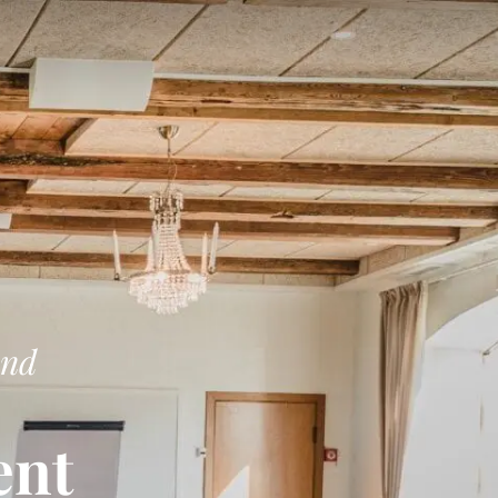
and
ent