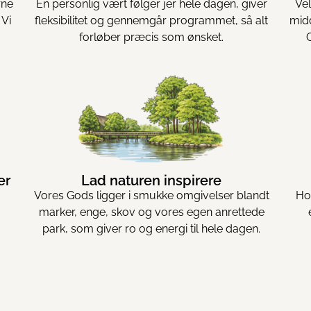
rne
En personlig vært følger jer hele dagen, giver
Vel
 Vi
fleksibilitet og gennemgår programmet, så alt
mid
forløber præcis som ønsket.
er
Lad naturen inspirere
Vores Gods ligger i smukke omgivelser blandt
Ho
marker, enge, skov og vores egen anrettede
park, som giver ro og energi til hele dagen.