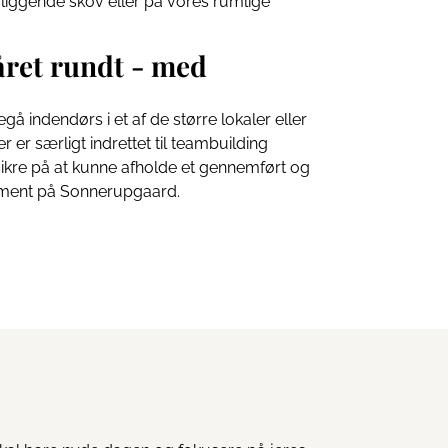
gliggende skov eller på vores rumlige
 året rundt - med
egå indendørs i et af de større lokaler eller
r er særligt indrettet til teambuilding
e sikre på at kunne afholde et gennemført og
ment på Sonnerupgaard.