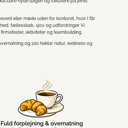
I skal bare nyde dagen og fokusere på jeres
event eller møde uden for kontoret, hvor I får
ghed, fællesskab, sjov og udfordringer. Vi
 firmafester, aktiviteter og teambuilding.
, overnatning og 220 hektar natur, wellness og
Fuld forplejning & overnatning