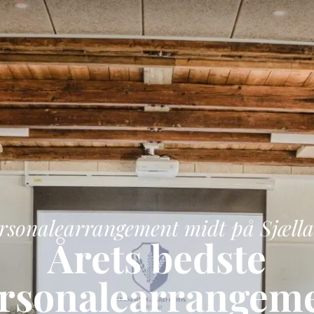
rsonalearrangement midt på Sjæll
Årets bedste
rsonalearrangem