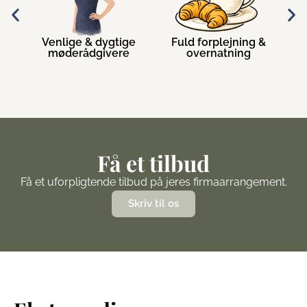
&
Venlige & dygtige
Fuld forplejning &
er
møderådgivere
overnatning
a
Få et tilbud
Få et uforpligtende tilbud på jeres firmaarrangement.
Skriv til os