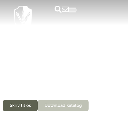
Konferencerum på Sjælland
Hold konference på Sonnerupgaard
Gods
Skriv til os
Download katalog