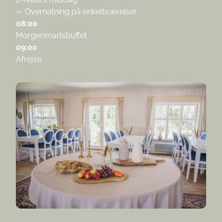
— Overnatning på enkeltværelser
08:00
Morgenmadsbuffet
09:00
Afrejse