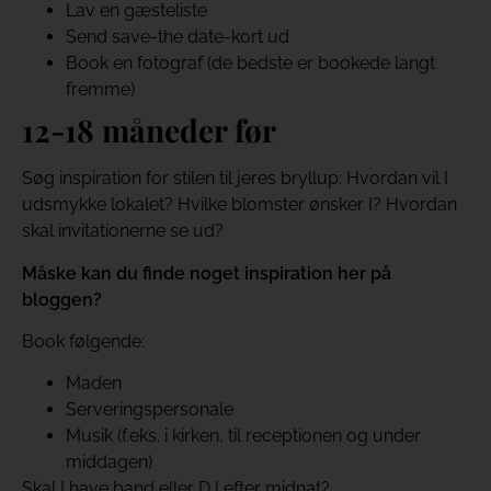
Lav en gæsteliste
Send save-the date-kort ud
Book en fotograf (de bedste er bookede langt
fremme)
12-18 måneder før
Søg inspiration for stilen til jeres bryllup: Hvordan vil I
udsmykke lokalet? Hvilke blomster ønsker I? Hvordan
skal invitationerne se ud?
Måske kan du finde noget inspiration her på
bloggen?
Book følgende:
Maden
Serveringspersonale
Musik (f.eks. i kirken, til receptionen og under
middagen)
Skal I have band eller DJ efter midnat?