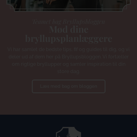
Teamet bag Bryllupsbloggen
Mød dine
bryllupsplanlæggere
Vi har samlet de bedste tips, fif og guides til dig, og vi
deler ud af dem her på Bryllupsbloggen. Vi fortæller
om rigtige bryllupper og samler inspiration til din
store dag.
Læs med bag om bloggen