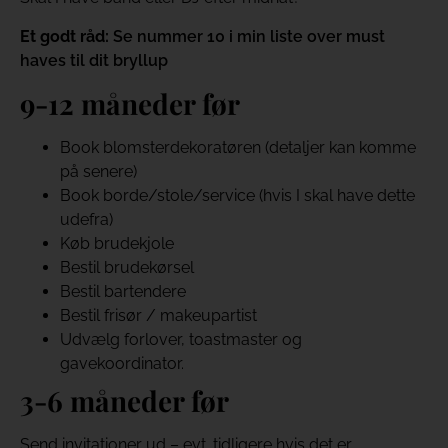
Et godt råd:
Se nummer 10 i min liste over must
haves til dit bryllup
9-12 måneder før
Book blomsterdekoratøren (detaljer kan komme
på senere)
Book borde/stole/service (hvis I skal have dette
udefra)
Køb brudekjole
Bestil brudekørsel
Bestil bartendere
Bestil frisør / makeupartist
Udvælg forlover, toastmaster og
gavekoordinator.
3-6 måneder før
Send invitationer ud – evt. tidligere hvis det er