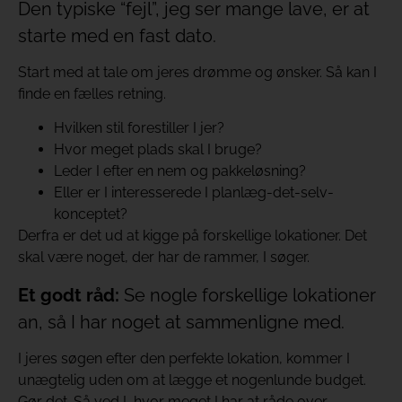
Den typiske “fejl”, jeg ser mange lave, er at
starte med en fast dato.
Start med at tale om jeres drømme og ønsker. Så kan I
finde en fælles retning.
Hvilken stil forestiller I jer?
Hvor meget plads skal I bruge?
Leder I efter en nem og pakkeløsning?
Eller er I interesserede I planlæg-det-selv-
konceptet?
Derfra er det ud at kigge på forskellige lokationer. Det
skal være noget, der har de rammer, I søger.
Et godt råd:
Se nogle forskellige lokationer
an, så I har noget at sammenligne med.
I jeres søgen efter den perfekte lokation, kommer I
unægtelig uden om at lægge et nogenlunde budget.
Gør det. Så ved I, hvor meget I har at råde over.