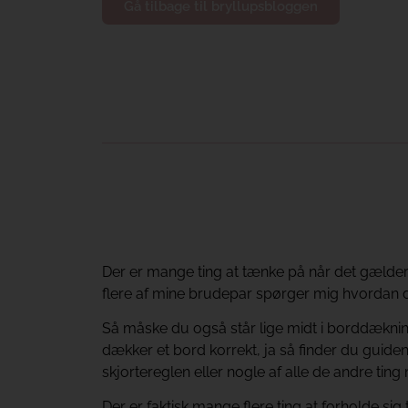
Gå tilbage til bryllupsbloggen
Der er mange ting at tænke på når det gælder 
flere af mine brudepar spørger mig hvordan d
Så måske du også står lige midt i borddæknin
dækker et bord korrekt, ja så finder du guiden
skjortereglen eller nogle af alle de andre tin
Der er faktisk mange flere ting at forholde sig