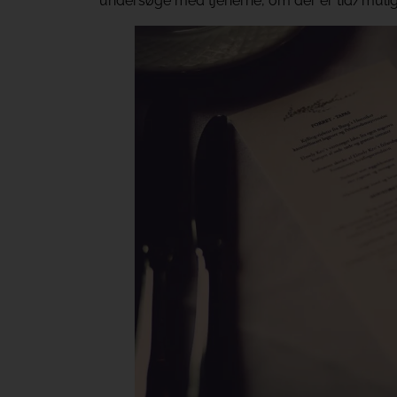
undersøge med tjenerne, om der er tid/mulig