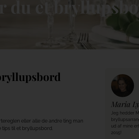
 du et bryllupsb
bryllupsbord
Maria L
Jeg hedder Mar
bryllupsarra
tereglen eller alle de andre ting man
ud af mine er
tips til et bryllupsbord.
2015!