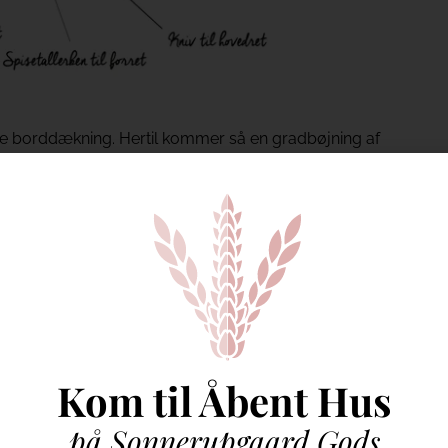
ekte borddækning. Hertil kommer så en gradbøjning af
 hensyn i forhold til pladsen på bordet.
 tydelig, dog bestemmer du selv, om glassene skal
n, eller på lige linje – måske pladsen på bordet
affel og en dessertske. Nogen undlader gaflen, men
er selv kæmpefan af en kagegaffel og kan helst ikke
d nødvendig, og nogle gange må den undlades pga.
Kom til Åbent Hus
 nødvendig, så hvis du ikke har en kniv i køkkenet til
på Sonnerupgaard Gods
 bruge samme kniv som til forretten.