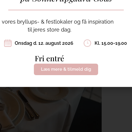
 først lægger yderst. Helt korrekt, så skal gaflerne
Skal der en suppeske til, så lægges den ved knivene.
vores bryllups- & festlokaler og få inspiration
til jeres store dag.
Onsdag d. 12. august 2026
Kl. 15.00-19.00
Fri entré
Læs mere & tilmeld dig