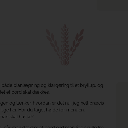
både planlægning og klargøring til et bryllup, og
et et bord skal dækkes.
gen og tænker, hvordan er det nu, jeg helt præcis
 lige her. Har du taget højde for menuen,
g man skal huske?
 til når man dækker et bord end man lige skulle tro.