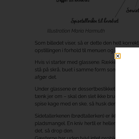
Illustration Maria Harmuth
Som billedet viser, så er dette den helt korr
opstillingen i forhold til menuen og eventuelle
Hvis vi starter med glassene. Rækkefølgen er
stå på skrå, buet i samme form som tallerkene
afgør det.
Under glassene er dessertbestikket; en kageg
tænk jer om – skal den slet ikke bruges? Jeg 
spise kage med en ske, så husk den endelig.
Sidetallerkenen (brødtallerken) er ikke alti
pladsmangel. En kniv hertil er heller ikke altid
det, så drop den.
Gæsterne har uden tvivl intet problem med at