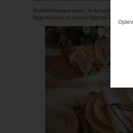
Bestikket lægges sådan, at det som skal bruges
ligge forskudt og knivene ligge på lige linje. 
Oplev 