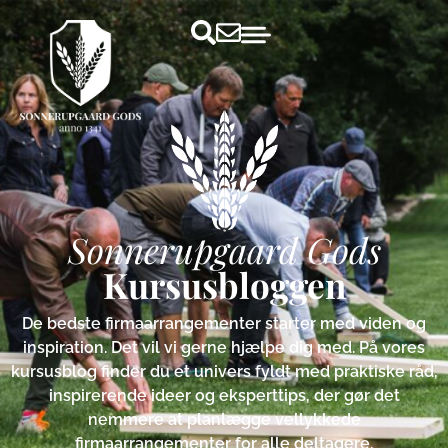
Sonnerupgaard Gods
Kursusbloggen
De bedste firmaarrangementer starter med viden og
inspiration. Det vil vi gerne hjælpe dig med. På vores
kursusblog finder du et univers fyldt med praktiske råd,
inspirerende ideer og eksperttips, der gør det
nemmere at planlægge vellykkede
firmaarrangementer for alle deltagere.