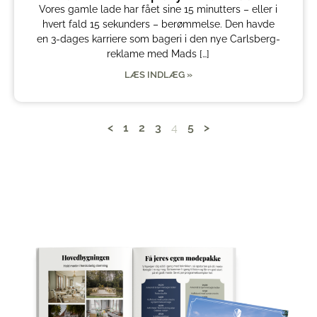
Vores gamle lade har fået sine 15 minutters – eller i
hvert fald 15 sekunders – berømmelse. Den havde
en 3-dages karriere som bageri i den nye Carlsberg-
reklame med Mads […]
LÆS INDLÆG »
<
1
2
3
4
5
>