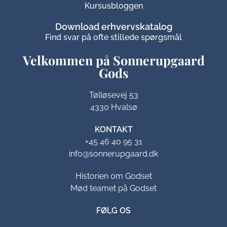
Kursusbloggen
Download erhvervskatalog
Find svar på ofte stillede spørgsmål
Velkommen på Sonnerupgaard
Gods​
Tølløsevej 53
4330 Hvalsø
KONTAKT
+45 46 40 95 31
info@sonnerupgaard.dk
Historien om Godset
Mød teamet på Godset
FØLG OS