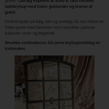
grene?
Lad dig inspirere af Stine & Jans rustikke
ladebryllup med træer, guirlander og kranse af
grønt.
Foråret byder på bøg, birk og avnbøg. Du kan mikse de
friske grene med blomster som ranunkler, pæoner,
tulipaner, roser og fingerbøl.
Smukke centerpieces: Giv jeres bryllupsmiddag en
icebreaker.