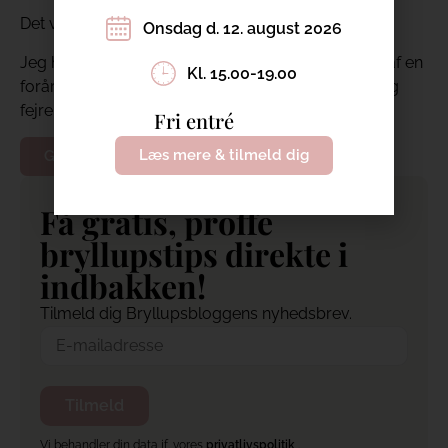
Det var mine tips for denne omgang.
Onsdag d. 12. august 2026
Jeg håber, at du blev inspireret til at holde et brag af en
Kl. 15.00-19.00
forårsfest. Jeg fik i hvert fald lyst til at drikke rosé og
fejre foråret!
Fri entré
Læs mere & tilmeld dig
Gå tilbage til bryllupsbloggen
Få gratis, proffe
bryllupstips direkte i
indbakken!
Tilmeld dig Bryllupsbloggens nyhedsbrev.
Vi behandler din data jf. vores
privatlivspolitik
.