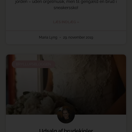
jorden – uden orgelmusik, men til gengæld en brud i
sneakerssko!
LÆS INDLÆG »
Maria Lyng
29. november 2019
BRYLLUPSBLOGGEN
Udsalg af brudekjoler