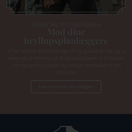
Teamet bag Bryllupsbloggen
Mød dine
bryllupsplanlæggere
Vi har samlet de bedste tips, fif og guides til dig, og vi
deler ud af dem her på Bryllupsbloggen. Vi fortæller
om rigtige bryllupper og samler inspiration til din
store dag.
Læs med bag om bloggen