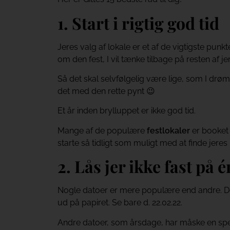
1. Start i rigtig god tid
Jeres valg af lokale er et af de vigtigste pun
om den fest, I vil tænke tilbage på resten af jer
Så det skal selvfølgelig være lige, som I drømme
det med den rette pynt 😉
Et år inden brylluppet er ikke god tid.
Mange af de populære
festlokaler
er booket 
starte så tidligt som muligt med at finde jeres 
2. Lås jer ikke fast på 
Nogle datoer er mere populære end andre. Det
ud på papiret. Se bare d. 22.02.22.
Andre datoer, som årsdage, har måske en speci