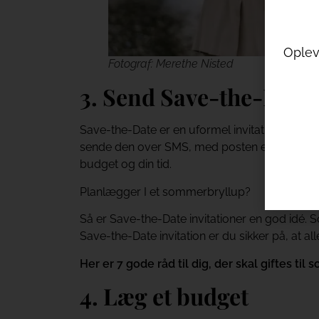
Oplev 
Fotograf: Merethe Nisted
3. Send Save-the-Date
Save-the-Date er en uformel invitation, så je
sende den over SMS, med posten eller oprette 
budget og din tid.
Planlægger I et sommerbryllup?
Så er Save-the-Date invitationer en god idé.
Save-the-Date invitation er du sikker på, at al
Her er 7 gode råd til dig, der skal giftes til 
4. Læg et budget