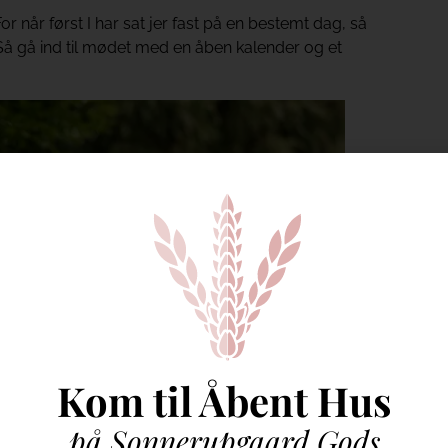
r når først I har sat jer fast på en bestemt dag, så
Så gå ind til mødet med en åben kalender og et
Kom til Åbent Hus
på Sonnerupgaard Gods