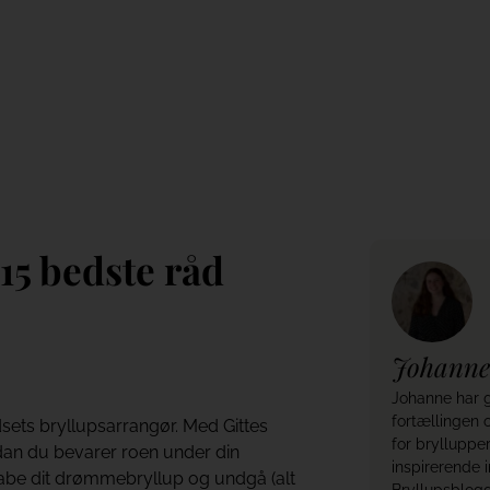
llup: De 15 bedste 
 15 bedste råd
Johanne
Johanne har g
fortællingen
sets bryllupsarrangør. Med Gittes
for brylluppe
ordan du bevarer roen under din
inspirerende 
abe dit drømmebryllup og undgå (alt