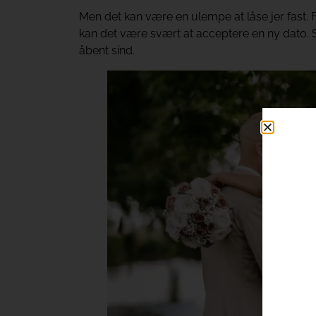
Men det kan være en ulempe at låse jer fast. Fo
kan det være svært at acceptere en ny dato. 
åbent sind.