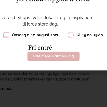
vores bryllups- & festlokaler og få inspiration
til jeres store dag.
 ud
Onsdag d. 12. august 2026
Kl. 15.00-19.00
res gæster kan sætte kryds i kalenderen. Du kan
Fri entré
en Facebook-begivenhed. Det er helt op til dig, dit
Læs mere & tilmeld dig
 Sommerperioden er for mange lig med rejser. Med en
le dine yndlingsmennesker kan deltage til brylluppet.
sommer.