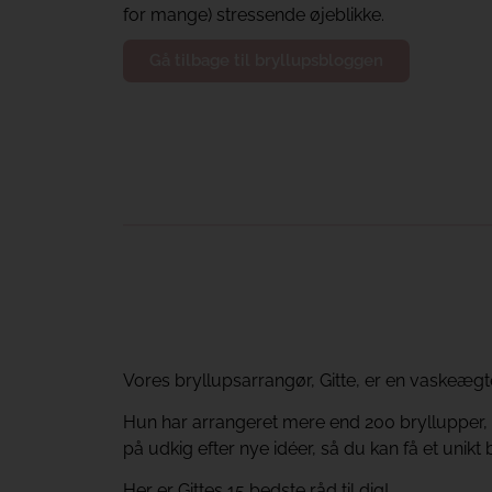
for mange) stressende øjeblikke.
Gå tilbage til bryllupsbloggen
Vores bryllupsarrangør, Gitte, er en vaskeægt
Hun har arrangeret mere end 200 bryllupper, så
på udkig efter nye idéer, så du kan få et unikt 
Her er Gittes 15 bedste råd til dig!